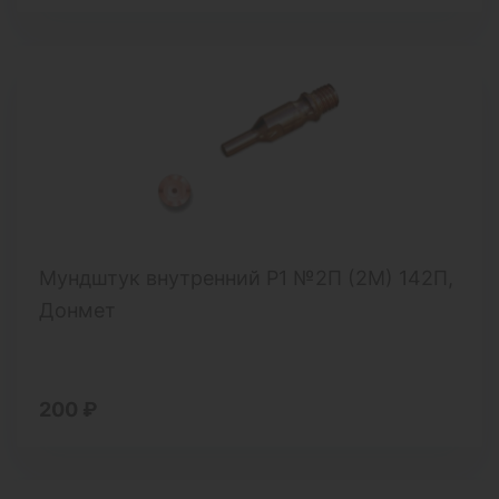
Мундштук внутренний Р1 №2П (2М) 142П,
Донмет
200 ₽