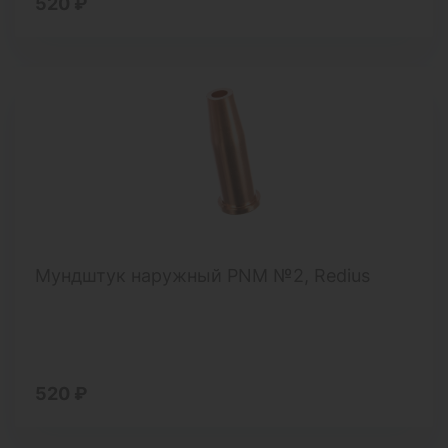
520 ₽
Мундштук наружный PNM №2, Redius
520 ₽