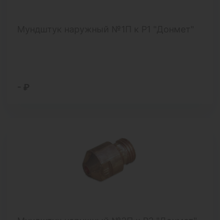
Мундштук наружный №1П к Р1 "Донмет"
- ₽