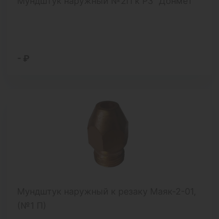
Мундштук наружный №2П к Р3 "Донмет"
- ₽
Мундштук наружный к резаку Маяк-2-01,
(№1 П)