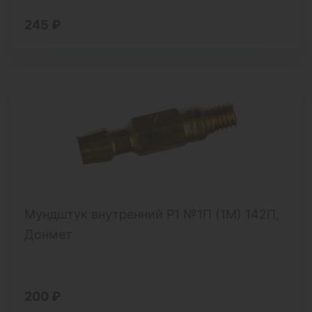
245 ₽
Мундштук внутренний Р1 №1П (1М) 142П,
Донмет
200 ₽